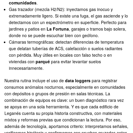
comunidades
.
Gas trazador (mezcla H2/N2): inyectamos gas inocuo y
extremadamente ligero. Si existe una fuga, el gas asciende y lo
detectamos con un espectrómetro en superficie. Perfecto para
jardines y patios en
La Fortuna
, garajes o tramos bajo solera,
donde no se puede escuchar bien con geófono.
Cámaras termográficas: detectan diferencias de temperatura
que delatan tuberías de ACS, calefacción o suelos radiantes
con pérdida. Muy útiles en locales con falso techo o en
viviendas con
parqué
para evitar levantar suelos
innecesariamente.
Nuestra rutina incluye el uso de
data loggers
para registrar
consumos anómalos nocturnos, especialmente en comunidades
con depósitos o grupos de presión en salas técnicas. La
combinación de equipos es clave: un buen diagnóstico rara vez
se apoya en una sola herramienta. Y es que cada edificio de
Leganés cuenta su propia historia constructiva, con materiales
mixtos y reformas previas que condicionan la lectura. Por eso,
además de tecnología, aportamos criterio: interpretamos señales,
verificamos hipótesis y confirmamos con pruebas cruzadas antes