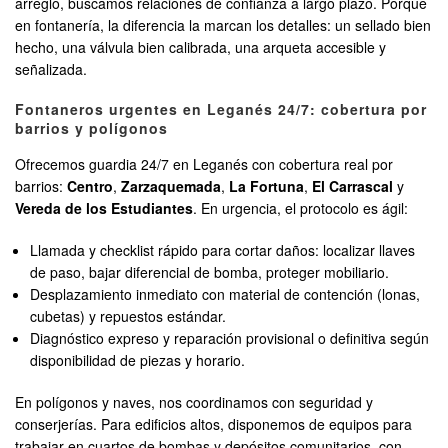
arreglo, buscamos relaciones de confianza a largo plazo. Porque
en fontanería, la diferencia la marcan los detalles: un sellado bien
hecho, una válvula bien calibrada, una arqueta accesible y
señalizada.
Fontaneros urgentes en Leganés 24/7: cobertura por
barrios y polígonos
Ofrecemos guardia 24/7 en Leganés con cobertura real por
barrios:
Centro
,
Zarzaquemada
,
La Fortuna
,
El Carrascal
y
Vereda de los Estudiantes
. En urgencia, el protocolo es ágil:
Llamada y checklist rápido para cortar daños: localizar llaves
de paso, bajar diferencial de bomba, proteger mobiliario.
Desplazamiento inmediato con material de contención (lonas,
cubetas) y repuestos estándar.
Diagnóstico expreso y reparación provisional o definitiva según
disponibilidad de piezas y horario.
En polígonos y naves, nos coordinamos con seguridad y
conserjerías. Para edificios altos, disponemos de equipos para
trabajar en cuartos de bombas y depósitos comunitarios, con