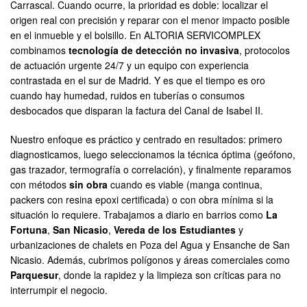
Carrascal. Cuando ocurre, la prioridad es doble: localizar el
origen real con precisión y reparar con el menor impacto posible
en el inmueble y el bolsillo. En ALTORIA SERVICOMPLEX
combinamos
tecnología de detección no invasiva
, protocolos
de actuación urgente 24/7 y un equipo con experiencia
contrastada en el sur de Madrid. Y es que el tiempo es oro
cuando hay humedad, ruidos en tuberías o consumos
desbocados que disparan la factura del Canal de Isabel II.
Nuestro enfoque es práctico y centrado en resultados: primero
diagnosticamos, luego seleccionamos la técnica óptima (geófono,
gas trazador, termografía o correlación), y finalmente reparamos
con métodos
sin obra
cuando es viable (manga continua,
packers con resina epoxi certificada) o con obra mínima si la
situación lo requiere. Trabajamos a diario en barrios como
La
Fortuna
,
San Nicasio
,
Vereda de los Estudiantes
y
urbanizaciones de chalets en Poza del Agua y Ensanche de San
Nicasio. Además, cubrimos polígonos y áreas comerciales como
Parquesur
, donde la rapidez y la limpieza son críticas para no
interrumpir el negocio.