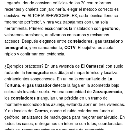
Leganés, donde conviven edificios de los 70 con reformas
recientes y chalets con jardinería, elegir el método correcto es
decisivo. En ALTORIA SERVICOMPLEX, cada técnica tiene su
“momento perfecto”, y rara vez trabajamos con una sola
herramienta. Primero escuchamos la instalación con
geófono
,
valoramos presiones, analizamos consumos y revisamos
accesos. Después elegimos entre
correladores
,
gas trazador
o
termografía
, y en saneamiento,
CCTV
. El objetivo es acotar
rápido y confirmar con evidencia.
¿Ejemplos prácticos? En una vivienda de
El Carrascal
con suelo
radiante, la
termografía
nos dibuja el mapa térmico y localiza
enfriamientos sospechosos. En un patio comunitario de
La
Fortuna
, el
gas trazador
detecta la fuga en la acometida bajo
solera sin levantar suelo. En una comunidad de
Zarzaquemada
,
los
correladores
triangulan una pérdida en un tramo de
montante escondido tras azulejo, evitando abrir en tres viviendas.
Y en locales del
Centro
, donde el ruido exterior confunde al
geófono, analizamos de madrugada para mejorar señal-ruido. En
todos los casos, entregamos un informe con fotos, coordenadas
relativas, recomendaciones y propuesta de reparación.