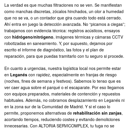
La verdad es que muchas filtraciones no se ven. Se manifiestan
como manchas discretas, zócalos hinchados, un olor a humedad
que no se va, o un contador que gira cuando todo está cerrado.
Ahí entra en juego la detección avanzada. No “picamos a ciegas”;
trabajamos con evidencia técnica: registros acústicos, ensayos
con
hidrógeno/nitrógeno
, imágenes térmicas y cámaras CCTV
robotizadas en saneamiento. Y, por supuesto, dejamos por
escrito el informe de diagnóstico, las fotos y el plan de
reparación, para que puedas tramitarlo con tu seguro si procede.
En cuanto a urgencias, nuestra logística local nos permite estar
en
Leganés
con rapidez, especialmente en franjas de riesgo
(noches, fines de semana y festivos). Sabemos lo tenso que es
ver caer agua sobre el parqué o el escaparate. Por eso llegamos
con equipos preparados, materiales de contención y repuestos
habituales. Además, no cobramos desplazamiento en Leganés ni
en la zona sur de la Comunidad de Madrid. Y si el caso lo
permite, proponemos alternativas de
rehabilitación sin zanjas
,
acortando tiempos, reduciendo costes y evitando demoliciones
innecesarias. Con ALTORIA SERVICOMPLEX, tu fuga no se