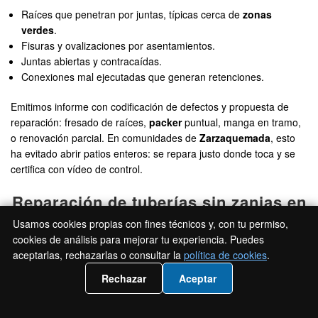
Raíces que penetran por juntas, típicas cerca de
zonas
verdes
.
Fisuras y ovalizaciones por asentamientos.
Juntas abiertas y contracaídas.
Conexiones mal ejecutadas que generan retenciones.
Emitimos informe con codificación de defectos y propuesta de
reparación: fresado de raíces,
packer
puntual, manga en tramo,
o renovación parcial. En comunidades de
Zarzaquemada
, esto
ha evitado abrir patios enteros: se repara justo donde toca y se
certifica con vídeo de control.
Reparación de tuberías sin zanjas en
Leganés (Madrid)
Usamos cookies propias con fines técnicos y, con tu permiso,
cookies de análisis para mejorar tu experiencia. Puedes
aceptarlas, rechazarlas o consultar la
política de cookies
.
📲 Llámanos 919 93 35 36
Rechazar
Aceptar