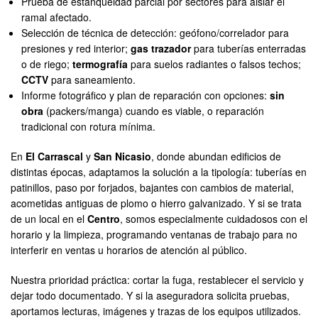
Prueba de estanqueidad parcial por sectores para aislar el
ramal afectado.
Selección de técnica de detección: geófono/correlador para
presiones y red interior;
gas trazador
para tuberías enterradas
o de riego;
termografía
para suelos radiantes o falsos techos;
CCTV
para saneamiento.
Informe fotográfico y plan de reparación con opciones:
sin
obra
(packers/manga) cuando es viable, o reparación
tradicional con rotura mínima.
En
El Carrascal
y
San Nicasio
, donde abundan edificios de
distintas épocas, adaptamos la solución a la tipología: tuberías en
patinillos, paso por forjados, bajantes con cambios de material,
acometidas antiguas de plomo o hierro galvanizado. Y si se trata
de un local en el
Centro
, somos especialmente cuidadosos con el
horario y la limpieza, programando ventanas de trabajo para no
interferir en ventas u horarios de atención al público.
Nuestra prioridad práctica: cortar la fuga, restablecer el servicio y
dejar todo documentado. Y si la aseguradora solicita pruebas,
aportamos lecturas, imágenes y trazas de los equipos utilizados.