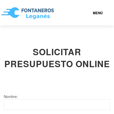
MENÚ
LEGANÉS
SOLICITAR
919 93 35 36
PRESUPUESTO ONLINE
FONTANEROS LEGANÉS BARATOS
SERVICIOS
CONTACTAR
Nombre: